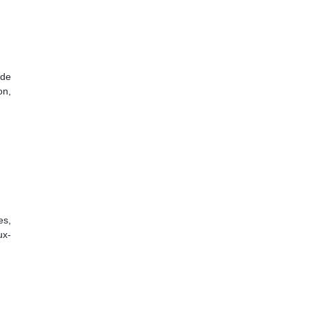
 de
on,
es,
ux-