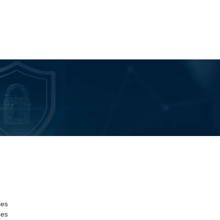
ies
des