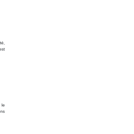
té,
est
 le
ons